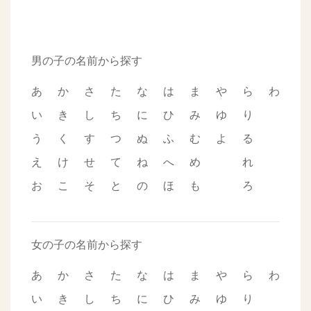
男の子の名前から探す
あ
か
さ
た
な
は
ま
や
ら
わ
い
き
し
ち
に
ひ
み
ゆ
り
う
く
す
つ
ぬ
ふ
む
よ
る
え
け
せ
て
ね
へ
め
れ
お
こ
そ
と
の
ほ
も
ろ
女の子の名前から探す
あ
か
さ
た
な
は
ま
や
ら
わ
い
き
し
ち
に
ひ
み
ゆ
り