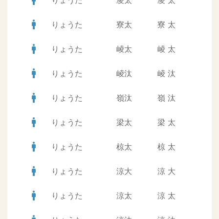
man
りょうた
凌太
凌
太
man
りょうた
寮太
寮
太
man
りょうた
崚太
崚
太
man
りょうた
崚汰
崚
汰
man
りょうた
嶺汰
嶺
汰
man
りょうた
梁太
梁
太
man
りょうた
椋太
椋
太
man
りょうた
涼大
涼
大
man
りょうた
涼太
涼
太