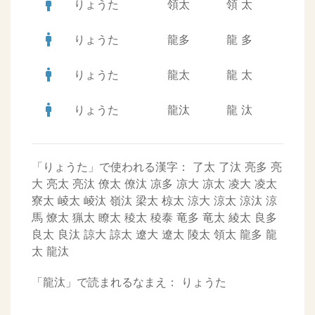
man
りょうた
領太
領
太
man
りょうた
龍多
龍
多
man
りょうた
龍太
龍
太
man
りょうた
龍汰
龍
汰
「りょうた」で使われる漢字：
了太
了汰
亮多
亮
大
亮太
亮汰
僚太
僚汰
凉多
凉大
凉太
凌大
凌太
寮太
崚太
崚汰
嶺汰
梁太
椋太
涼大
涼太
涼汰
涼
馬
燎太
猟太
瞭太
稜太
稜泰
竜多
竜太
綾太
良多
良太
良汰
諒大
諒太
遼大
遼太
陵太
領太
龍多
龍
太
龍汰
「龍汰」で読まれるなまえ：
りょうた