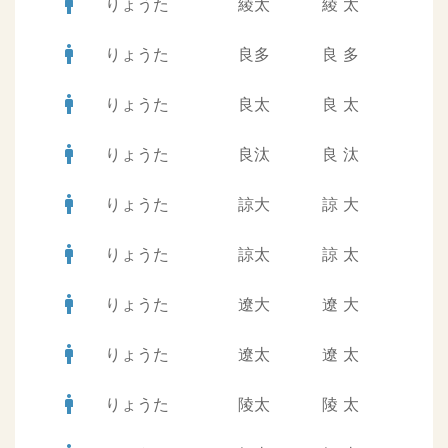
man
りょうた
綾太
綾
太
man
りょうた
良多
良
多
man
りょうた
良太
良
太
man
りょうた
良汰
良
汰
man
りょうた
諒大
諒
大
man
りょうた
諒太
諒
太
man
りょうた
遼大
遼
大
man
りょうた
遼太
遼
太
man
りょうた
陵太
陵
太