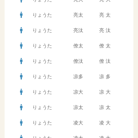
man
りょうた
亮太
亮
太
man
りょうた
亮汰
亮
汰
man
りょうた
僚太
僚
太
man
りょうた
僚汰
僚
汰
man
りょうた
凉多
凉
多
man
りょうた
凉大
凉
大
man
りょうた
凉太
凉
太
man
りょうた
凌大
凌
大