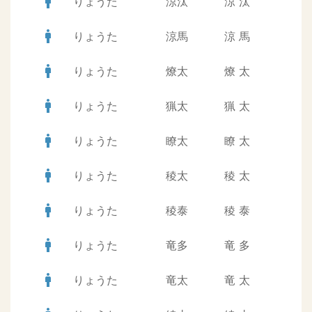
man
りょうた
涼汰
涼
汰
man
りょうた
涼馬
涼
馬
man
りょうた
燎太
燎
太
man
りょうた
猟太
猟
太
man
りょうた
瞭太
瞭
太
man
りょうた
稜太
稜
太
man
りょうた
稜泰
稜
泰
man
りょうた
竜多
竜
多
man
りょうた
竜太
竜
太