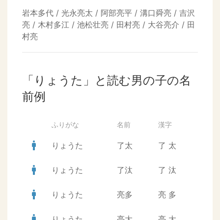
岩本多代 / 光永亮太 / 阿部亮平 / 溝口舜亮 / 吉沢
亮 / 木村多江 / 池松壮亮 / 田村亮 / 大谷亮介 / 田
村亮
「りょうた」と読む男の子の名
前例
ふりがな
名前
漢字
man
りょうた
了太
了
太
man
りょうた
了汰
了
汰
man
りょうた
亮多
亮
多
man
りょうた
亮大
亮
大