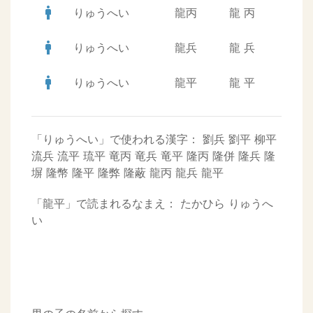
man
りゅうへい
龍丙
龍
丙
man
りゅうへい
龍兵
龍
兵
man
りゅうへい
龍平
龍
平
「りゅうへい」で使われる漢字：
劉兵
劉平
柳平
流兵
流平
琉平
竜丙
竜兵
竜平
隆丙
隆併
隆兵
隆
塀
隆幣
隆平
隆弊
隆蔽
龍丙
龍兵
龍平
「龍平」で読まれるなまえ：
たかひら
りゅうへ
い