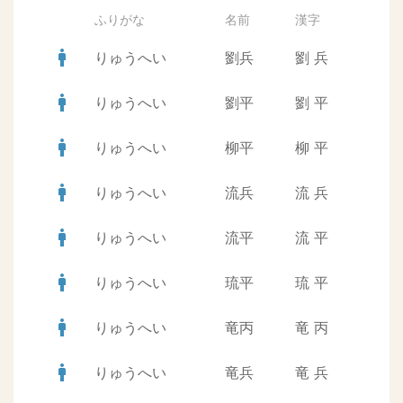
ふりがな
名前
漢字
man
りゅうへい
劉兵
劉
兵
man
りゅうへい
劉平
劉
平
man
りゅうへい
柳平
柳
平
man
りゅうへい
流兵
流
兵
man
りゅうへい
流平
流
平
man
りゅうへい
琉平
琉
平
man
りゅうへい
竜丙
竜
丙
man
りゅうへい
竜兵
竜
兵