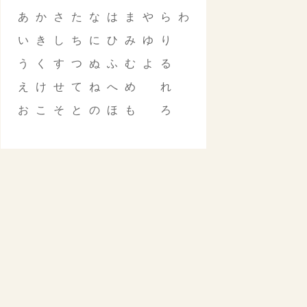
あ
か
さ
た
な
は
ま
や
ら
わ
い
き
し
ち
に
ひ
み
ゆ
り
う
く
す
つ
ぬ
ふ
む
よ
る
え
け
せ
て
ね
へ
め
れ
お
こ
そ
と
の
ほ
も
ろ