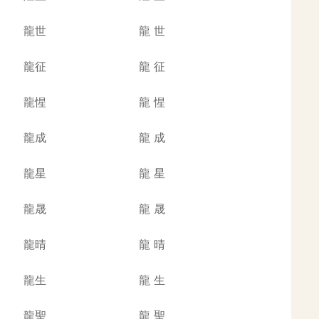
龍世
龍
世
龍征
龍
征
龍惺
龍
惺
龍成
龍
成
龍星
龍
星
龍晟
龍
晟
龍晴
龍
晴
龍生
龍
生
龍聖
龍
聖