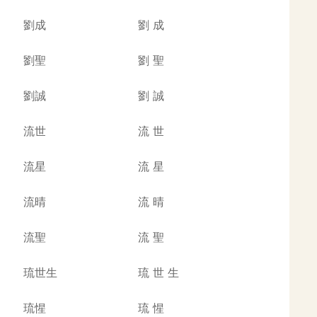
劉成
劉
成
劉聖
劉
聖
劉誠
劉
誠
流世
流
世
流星
流
星
流晴
流
晴
流聖
流
聖
琉世生
琉
世
生
琉惺
琉
惺