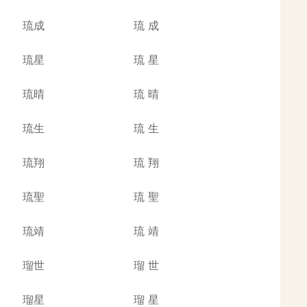
琉成
琉
成
琉星
琉
星
琉晴
琉
晴
琉生
琉
生
琉翔
琉
翔
琉聖
琉
聖
琉靖
琉
靖
瑠世
瑠
世
瑠星
瑠
星