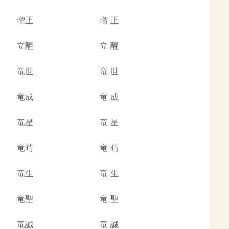
瑠正
瑠
正
立醒
立
醒
竜世
竜
世
竜成
竜
成
竜星
竜
星
竜晴
竜
晴
竜生
竜
生
竜聖
竜
聖
竜誠
竜
誠