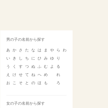
男の子の名前から探す
あ
か
さ
た
な
は
ま
や
ら
わ
い
き
し
ち
に
ひ
み
ゆ
り
う
く
す
つ
ぬ
ふ
む
よ
る
え
け
せ
て
ね
へ
め
れ
お
こ
そ
と
の
ほ
も
ろ
女の子の名前から探す