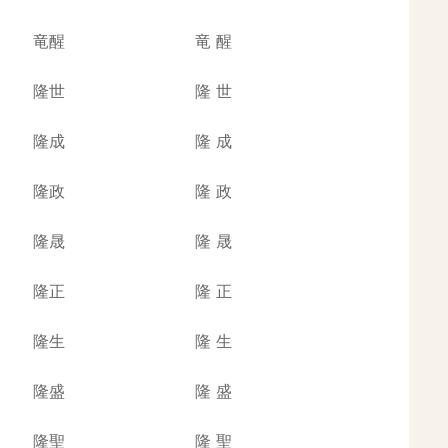
竜醒
竜
醒
隆世
隆
世
隆成
隆
成
隆政
隆
政
隆晟
隆
晟
隆正
隆
正
隆生
隆
生
隆盛
隆
盛
隆聖
隆
聖