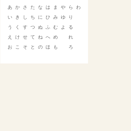
あ
か
さ
た
な
は
ま
や
ら
わ
い
き
し
ち
に
ひ
み
ゆ
り
う
く
す
つ
ぬ
ふ
む
よ
る
え
け
せ
て
ね
へ
め
れ
お
こ
そ
と
の
ほ
も
ろ