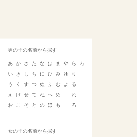
男の子の名前から探す
あ
か
さ
た
な
は
ま
や
ら
わ
い
き
し
ち
に
ひ
み
ゆ
り
う
く
す
つ
ぬ
ふ
む
よ
る
え
け
せ
て
ね
へ
め
れ
お
こ
そ
と
の
ほ
も
ろ
女の子の名前から探す