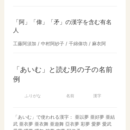
「阿」「偉」「矛」の漢字を含む有名
人
工藤阿須加 / 中村阿紗子 / 千綿偉功 / 麻衣阿
「あいむ」と読む男の子の名前
例
ふりがな
名前
漢字
「あいむ」で使われる漢字：
亜以夢
亜好夢
亜結
武
亜衣夢
亜衣舞
亜遊舞
亞衣夢
彩夢
愛夢
愛武