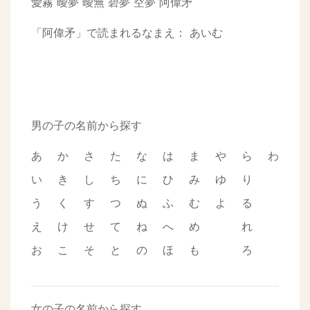
愛霧
曖夢
曖無
碧夢
空夢
阿偉矛
「阿偉矛」で読まれるなまえ：
あいむ
男の子の名前から探す
あ
か
さ
た
な
は
ま
や
ら
わ
い
き
し
ち
に
ひ
み
ゆ
り
う
く
す
つ
ぬ
ふ
む
よ
る
え
け
せ
て
ね
へ
め
れ
お
こ
そ
と
の
ほ
も
ろ
女の子の名前から探す