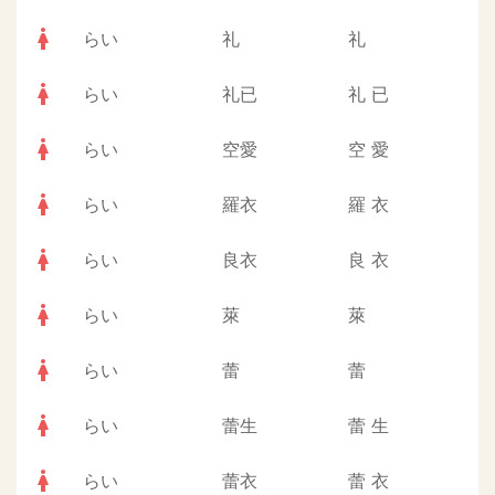
woman
らい
礼
礼
woman
らい
礼已
礼
已
woman
らい
空愛
空
愛
woman
らい
羅衣
羅
衣
woman
らい
良衣
良
衣
woman
らい
萊
萊
woman
らい
蕾
蕾
woman
らい
蕾生
蕾
生
woman
らい
蕾衣
蕾
衣