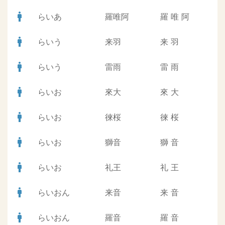
man
らいあ
羅唯阿
羅
唯
阿
man
らいう
来羽
来
羽
man
らいう
雷雨
雷
雨
man
らいお
來大
來
大
man
らいお
徠桜
徠
桜
man
らいお
獅音
獅
音
man
らいお
礼王
礼
王
man
らいおん
来音
来
音
man
らいおん
羅音
羅
音