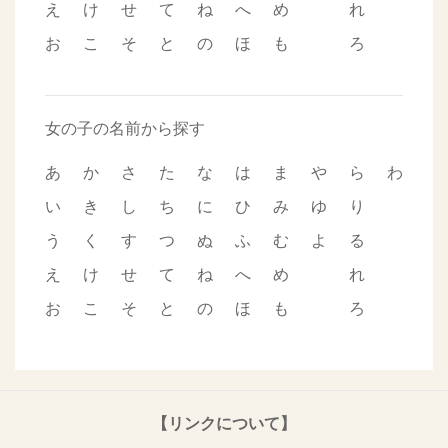
え
け
せ
て
ね
へ
め
れ
お
こ
そ
と
の
ほ
も
ろ
女の子の名前から探す
あ
か
さ
た
な
は
ま
や
ら
わ
い
き
し
ち
に
ひ
み
ゆ
り
う
く
す
つ
ぬ
ふ
む
よ
る
え
け
せ
て
ね
へ
め
れ
お
こ
そ
と
の
ほ
も
ろ
【リンクについて】