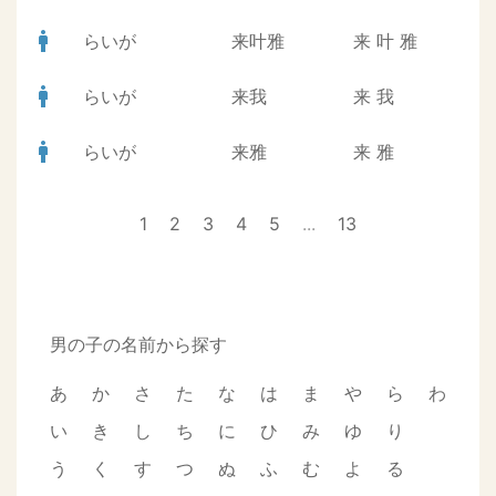
man
らいが
来叶雅
来
叶
雅
man
らいが
来我
来
我
man
らいが
来雅
来
雅
1
2
3
4
5
...
13
男の子の名前から探す
あ
か
さ
た
な
は
ま
や
ら
わ
い
き
し
ち
に
ひ
み
ゆ
り
う
く
す
つ
ぬ
ふ
む
よ
る