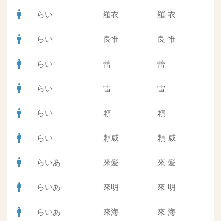
man
らい
羅衣
羅
衣
man
らい
良惟
良
惟
man
らい
蕾
蕾
man
らい
雷
雷
man
らい
頼
頼
man
らい
頼威
頼
威
man
らいあ
來愛
來
愛
man
らいあ
來明
來
明
man
らいあ
來海
來
海