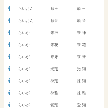
man
らいおん
頼王
頼
王
man
らいおん
頼音
頼
音
man
らいか
来神
来
神
man
らいか
来花
来
花
man
らいが
來牙
來
牙
man
らいが
光翔
光
翔
man
らいが
徠翔
徠
翔
man
らいが
徠雅
徠
雅
man
らいが
愛翔
愛
翔