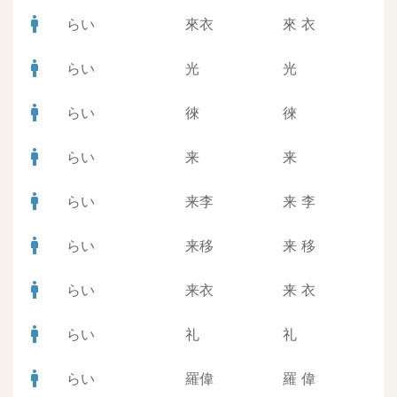
man
らい
來衣
來
衣
man
らい
光
光
man
らい
徠
徠
man
らい
来
来
man
らい
来李
来
李
man
らい
来移
来
移
man
らい
来衣
来
衣
man
らい
礼
礼
man
らい
羅偉
羅
偉