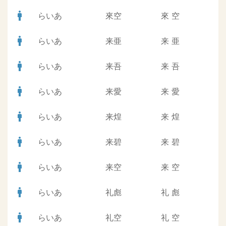
man
らいあ
來空
來
空
man
らいあ
来亜
来
亜
man
らいあ
来吾
来
吾
man
らいあ
来愛
来
愛
man
らいあ
来煌
来
煌
man
らいあ
来碧
来
碧
man
らいあ
来空
来
空
man
らいあ
礼彪
礼
彪
man
らいあ
礼空
礼
空