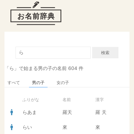
検索
「ら」で始まる男の子の名前 604 件
すべて
男の子
女の子
ふりがな
名前
漢字
man
らあま
羅天
羅
天
man
らい
來
來