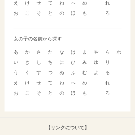
え
け
せ
て
ね
へ
め
れ
お
こ
そ
と
の
ほ
も
ろ
女の子の名前から探す
あ
か
さ
た
な
は
ま
や
ら
わ
い
き
し
ち
に
ひ
み
ゆ
り
う
く
す
つ
ぬ
ふ
む
よ
る
え
け
せ
て
ね
へ
め
れ
お
こ
そ
と
の
ほ
も
ろ
【リンクについて】